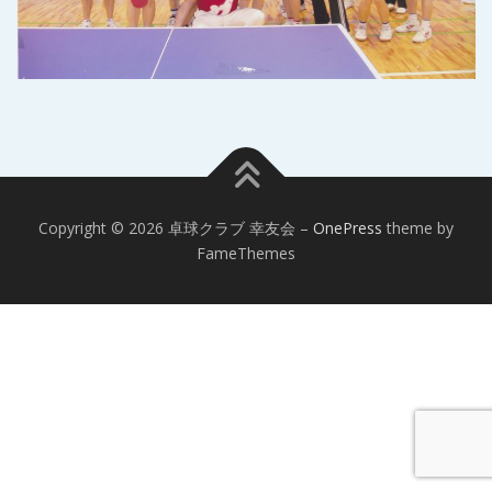
Copyright © 2026 卓球クラブ 幸友会
–
OnePress
theme by
FameThemes