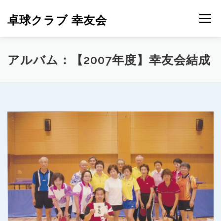
コ
ン
卓球クラブ 幸友会
メニュー
テ
ン
ツ
へ
ホーム
お問い合わせ
試合結果
アルバム
アルバム：【2007年度】幸友会結成
ス
キ
ッ
プ
外部リンク
メンバー専用